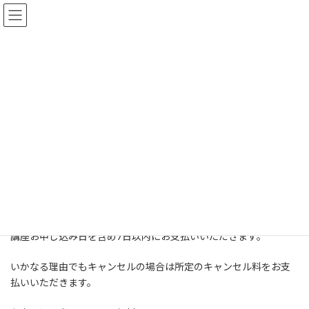
コ
ナ
ン
ビ
テ
ゲ
ン
ー
ツ
シ
セラピスト養成講座申込フォー
へ
ョ
ス
ン
ム
キ
に
ッ
移
プ
動
HOME
セラピスト養成講座申込フォーム
セラピスト養成講座のお申込みは下記に入力をお願いします。
【キャンセルポリシー】
講座お申し込み日を含め7日以内にお支払いいただきます。
いかなる理由でもキャンセルの場合は所定のキャンセル料をお支
払いいただきます。